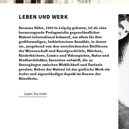
LEBEN UND WERK
Susanne Kühn, 1969 in Leipzig geboren, ist als eine
herausragende Protagonistin gegenständlicher
Malerei international bekannt, vor allem für ihre
großformatigen, farbintensiven Gemälde, in denen
sie, ausgehend von den verschiedensten Einflüssen
der Wissenschaft und Kunstgeschichte, Märchen,
Kinderbüchern, Comics und Videospielen, Natur und
Stadtarchitektur, Szenerien entwirft, die zu
Grenzgängen zwischen Wirklichkeit und Fantasie
geraten. Neben der Malerei ist das grafische Werk ein
fester und eigenständiger Aspekt im Oeuvre der
Künstlerin.
Lesen Sie mehr