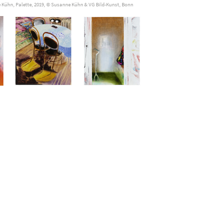
Kühn, Palette, 2019, © Susanne Kühn & VG Bild-Kunst, Bonn
auskopf), Leipzig, DE
st, Augustinermuseum, Freiburg, DE
Gemäldegalerie der Akademie der bildenden