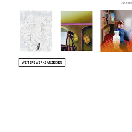
Susanne 
WEITERE WERKE ANZEIGEN
2021
FLASH, Beck & Eggeling International Fine Art, Düsseldorf, DE
upcoming: Kunstmuseum Celle, Celle, DE
upcoming: Museum der Bildenden Künste Leipzig (mit Peter Kr
2020
BANK – Inessa Hansch + Susanne Kühn,, Museum für Neue Kun
2019
Palatte, Beck & Eggeling International Fine Art, Wien, AT
Korrespondenzen - Bosch & Kühn. Susanne Kühn: Beastville, 
Künste Wien zu Gast im Theatermuseum, Wien, AT