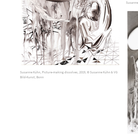
Susanne 
Susanne Kühn, Picture-making dissolves, 2019, © Susanne Kühn & VG
Bild-Kunst, Bonn