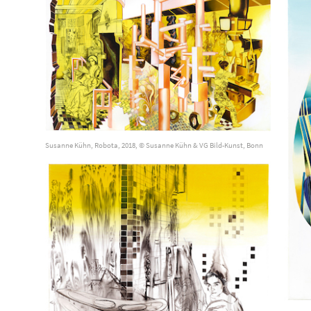
Susanne Kühn, Robota, 2018, © Susanne Kühn & VG Bild-Kunst, Bonn