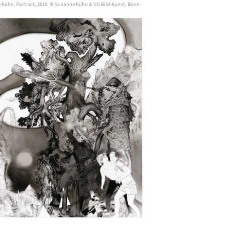
Kühn, Portrait, 2019, © Susanne Kühn & VG Bild-Kunst, Bonn